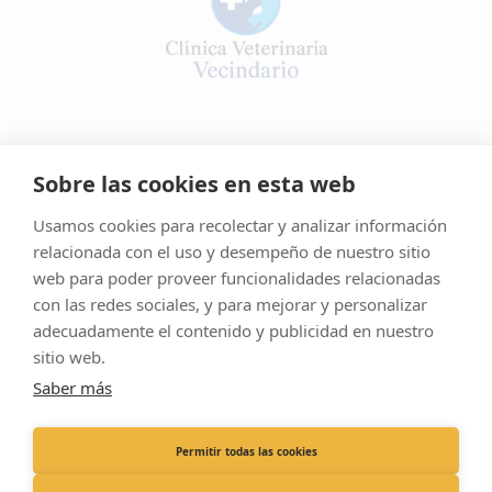
Miembro de la familia
Sobre las cookies en esta web
Usamos cookies para recolectar y analizar información
relacionada con el uso y desempeño de nuestro sitio
Aviso Legal
web para poder proveer funcionalidades relacionadas
Política De Cookies
con las redes sociales, y para mejorar y personalizar
adecuadamente el contenido y publicidad en nuestro
Política De Privacidad
sitio web.
Sitemap
Saber más
© Clínica Veterinaria Vecindario
Permitir todas las cookies
Dirección :
C. Primero de Mayo, 11, 35110 Las Palmas
Llámanos:
+34 928 75 70 16