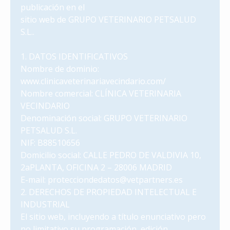
publicación en el
sitio web de GRUPO VETERINARIO PETSALUD
S.L..
1. DATOS IDENTIFICATIVOS
Nombre de dominio:
www.clinicaveterinariavecindario.com/
Nombre comercial: CLÍNICA VETERINARIA
VECINDARIO
Denominación social: GRUPO VETERINARIO
PETSALUD S.L.
NIF: B88510656
Domicilio social: CALLE PEDRO DE VALDIVIA 10,
2aPLANTA, OFICINA 2 – 28006 MADRID
E-mail: protecciondedatos@vetpartners.es
2. DERECHOS DE PROPIEDAD INTELECTUAL E
INDUSTRIAL
El sitio web, incluyendo a título enunciativo pero
no limitativo su programación, edición,