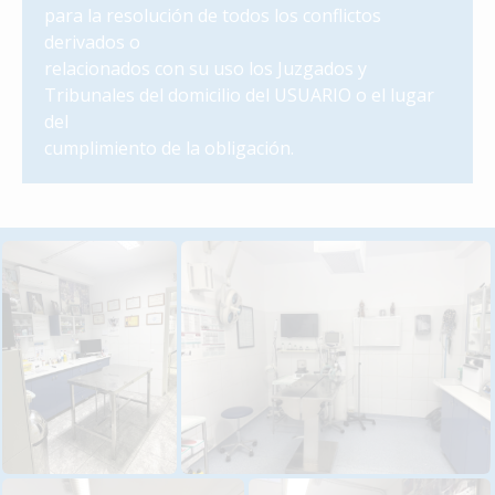
para la resolución de todos los conflictos
derivados o
relacionados con su uso los Juzgados y
Tribunales del domicilio del USUARIO o el lugar
del
cumplimiento de la obligación.