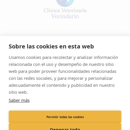
Miembro de la familia
Sobre las cookies en esta web
Usamos cookies para recolectar y analizar información
relacionada con el uso y desempeño de nuestro sitio
Aviso Legal
web para poder proveer funcionalidades relacionadas
Política De Cookies
con las redes sociales, y para mejorar y personalizar
adecuadamente el contenido y publicidad en nuestro
Política De Privacidad
sitio web.
Sitemap
Saber más
© Clínica Veterinaria Vecindario
Permitir todas las cookies
Dirección :
C. Primero de Mayo, 11, 35110 Las Palmas
Llámanos:
+34 928 75 70 16
Denegar todo