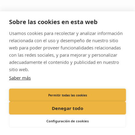
Miembro de la familia
Sobre las cookies en esta web
Usamos cookies para recolectar y analizar información
relacionada con el uso y desempeño de nuestro sitio
Aviso Legal
web para poder proveer funcionalidades relacionadas
Política De Cookies
con las redes sociales, y para mejorar y personalizar
adecuadamente el contenido y publicidad en nuestro
Política De Privacidad
sitio web.
Sitemap
Saber más
© Clínica Veterinaria Vecindario
Permitir todas las cookies
Dirección :
C. Primero de Mayo, 11, 35110 Las Palmas
Llámanos:
+34 928 75 70 16
Denegar todo
Configuración de cookies